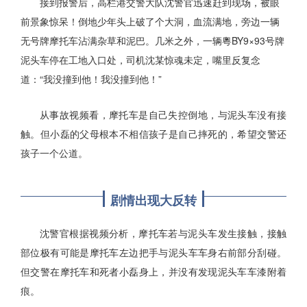
接到报警后，高栏港交警大队沈警官迅速赶到现场，被眼
前景象惊呆！倒地少年头上破了个大洞，血流满地，旁边一辆
无号牌摩托车沾满杂草和泥巴。几米之外，一辆粵BY9×93号牌
泥头车停在工地入口处，司机沈某惊魂未定，嘴里反复念
道：“我没撞到他！我没撞到他！”
从事故视频看，摩托车是自己失控倒地，与泥头车没有接
触。但小磊的父母根本不相信孩子是自己摔死的，希望交警还
孩子一个公道。
剧情出现大反转
沈警官根据视频分析，摩托车若与泥头车发生接触，接触
部位极有可能是摩托车左边把手与泥头车车身右前部分刮碰。
但交警在摩托车和死者小磊身上，并没有发现泥头车车漆附着
痕。