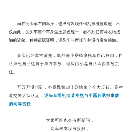
而在泥头车右侧车身，也没有发现任何刮擦碰撞痕迹，不
仅如此，泥头车整个车身尘土颜色统一，看不到任何与衣物接
触的迹象。种种证据证明，泥头车与摩托车并没有发生接触。
事实已经非常清楚，既然是小磊骑摩托车自己摔倒，自
己摔死自己这属于单方事故，理应由小磊自己承担事故责
任。
可万万没想到，办案民警却让剧情来了个大反转。高栏
港交警大队认定：
泥头车司机沈某竟然与小磊各承担事故
的同等责任！
大家可能也会有所疑问，
两车根本没有接触，